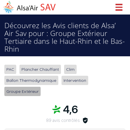
Togg
navig
Découvrez les Avis clients de Alsa’
Air Sav pour : Groupe Extérieur
Tertiaire dans le Haut-Rhin et le Bas-
Rhin
PAC
Plancher Chauffant
Clim
Ballon Thermodynamique
Intervention
Groupe Extérieur
4,6
89 avis contrôlés