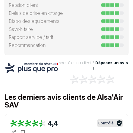
Relation client
Délais de prise en charge
Dispo des équipements
Savoir-faire
Rapport service / tarif
Recommandation
Vous êtes un client ?
Déposez un avis
!
Les derniers avis clients de Alsa'Air
SAV
4,4
Contrôlé